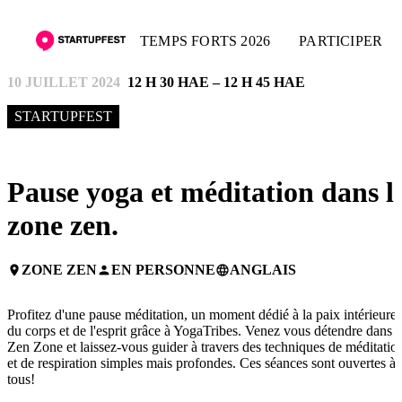
TEMPS FORTS 2026
PARTICIPER
10 JUILLET 2024
12 H 30 HAE – 12 H 45 HAE
STARTUPFEST
Pause yoga et méditation dans l
zone zen.
ZONE ZEN
EN PERSONNE
ANGLAIS
place
person
language
Profitez d'une pause méditation, un moment dédié à la paix intérieure,
du corps et de l'esprit grâce à YogaTribes. Venez vous détendre dans l
Zen Zone et laissez-vous guider à travers des techniques de méditatio
et de respiration simples mais profondes. Ces séances sont ouvertes à
tous!