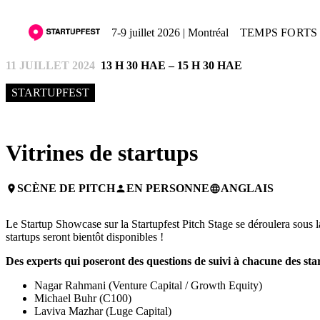
7-9 juillet 2026 | Montréal
TEMPS FORTS 
11 JUILLET 2024
13 H 30 HAE – 15 H 30 HAE
STARTUPFEST
Vitrines de startups
SCÈNE DE PITCH
EN PERSONNE
ANGLAIS
place
person
language
Le Startup Showcase sur la Startupfest Pitch Stage se déroulera sous la
startups seront bientôt disponibles !
Des experts qui poseront des questions de suivi à chacune des sta
Nagar Rahmani (Venture Capital / Growth Equity)
Michael Buhr (C100)
Laviva Mazhar (Luge Capital)