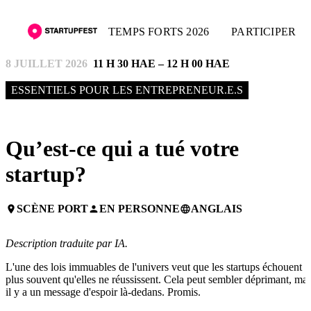
TEMPS FORTS 2026
PARTICIPER
8 JUILLET 2026
11 H 30 HAE – 12 H 00 HAE
ESSENTIELS POUR LES ENTREPRENEUR.E.S
Qu’est-ce qui a tué votre
startup?
SCÈNE PORT
EN PERSONNE
ANGLAIS
place
person
language
Description traduite par IA.
L'une des lois immuables de l'univers veut que les startups échouent
plus souvent qu'elles ne réussissent. Cela peut sembler déprimant, mai
il y a un message d'espoir là-dedans. Promis.