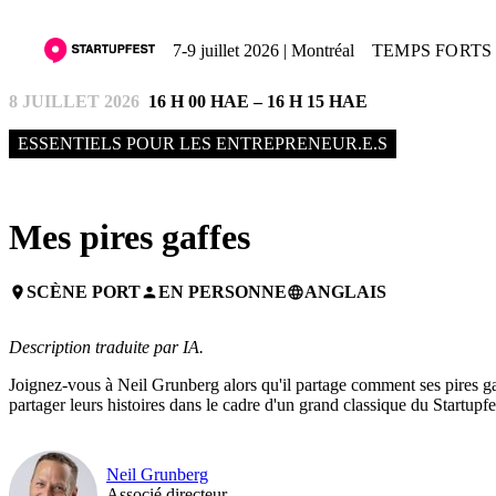
7-9 juillet 2026 | Montréal
TEMPS FORTS 
8 JUILLET 2026
16 H 00 HAE – 16 H 15 HAE
ESSENTIELS POUR LES ENTREPRENEUR.E.S
Mes pires gaffes
SCÈNE PORT
EN PERSONNE
ANGLAIS
place
person
language
Description traduite par IA.
Joignez-vous à Neil Grunberg alors qu'il partage comment ses pires gaf
partager leurs histoires dans le cadre d'un grand classique du Startupfe
Neil Grunberg
Associé directeur