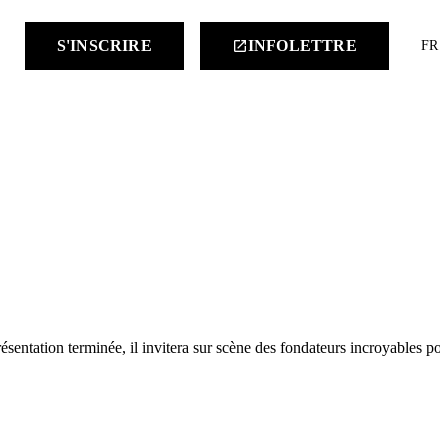
keyboard
S'INSCRIRE
INFOLETTRE
launch
FR
sentation terminée, il invitera sur scène des fondateurs incroyables po