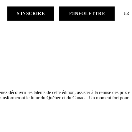
keyboard
S'INSCRIRE
INFOLETTRE
launch
FR
découvrir les talents de cette édition, assister à la remise des prix et
i transformeront le futur du Québec et du Canada. Un moment fort pour