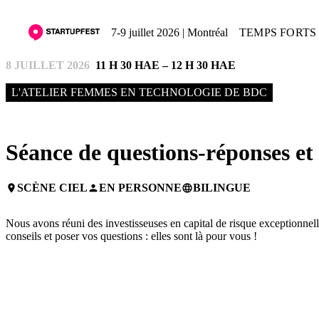
7-9 juillet 2026 | Montréal
TEMPS FORTS 
8 JUILLET 2026
11 H 30 HAE – 12 H 30 HAE
L'ATELIER FEMMES EN TECHNOLOGIE DE BDC
Séance de questions-réponses et 
SCÈNE CIEL
EN PERSONNE
BILINGUE
place
person
language
Nous avons réuni des investisseuses en capital de risque exceptionnell
conseils et poser vos questions : elles sont là pour vous !