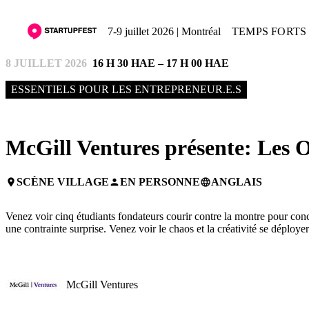
7-9 juillet 2026 | Montréal
TEMPS FORTS 
8 JUILLET 2026
16 H 30 HAE – 17 H 00 HAE
ESSENTIELS POUR LES ENTREPRENEUR.E.S
McGill Ventures présente: Les 
SCÈNE VILLAGE
EN PERSONNE
ANGLAIS
place
person
language
Venez voir cinq étudiants fondateurs courir contre la montre pour concevo
une contrainte surprise. Venez voir le chaos et la créativité se déployer
McGill Ventures