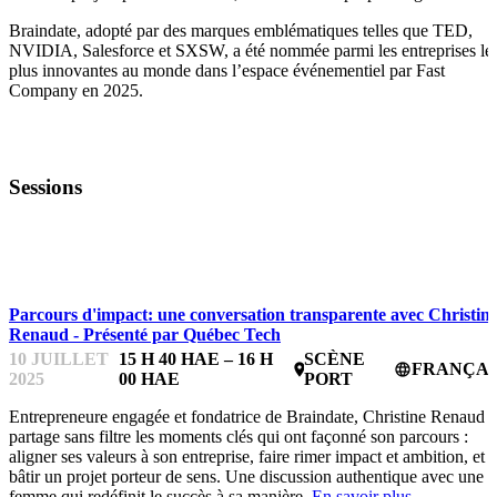
Braindate, adopté par des marques emblématiques telles que TED,
NVIDIA, Salesforce et SXSW, a été nommée parmi les entreprises le
plus innovantes au monde dans l’espace événementiel par Fast
Company en 2025.
Sessions
STARTUPFEST
Parcours d'impact: une conversation transparente avec Christin
Renaud - Présenté par Québec Tech
10 JUILLET
15 H 40 HAE – 16 H
SCÈNE
FRANÇAI
place
language
2025
00 HAE
PORT
Entrepreneure engagée et fondatrice de Braindate, Christine Renaud
partage sans filtre les moments clés qui ont façonné son parcours :
aligner ses valeurs à son entreprise, faire rimer impact et ambition, et
bâtir un projet porteur de sens. Une discussion authentique avec une
femme qui redéfinit le succès à sa manière.
En savoir plus.