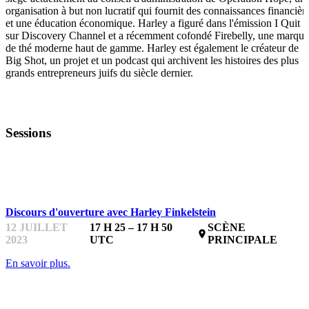
organisation à but non lucratif qui fournit des connaissances financièr
et une éducation économique. Harley a figuré dans l'émission I Quit
sur Discovery Channel et a récemment cofondé Firebelly, une marque
de thé moderne haut de gamme. Harley est également le créateur de
Big Shot, un projet et un podcast qui archivent les histoires des plus
grands entrepreneurs juifs du siècle dernier.
Sessions
STARTUPFEST
Discours d'ouverture avec Harley Finkelstein
12 JUILLET
17 H 25 – 17 H 50
SCÈNE
place
2023
UTC
PRINCIPALE
En savoir plus.