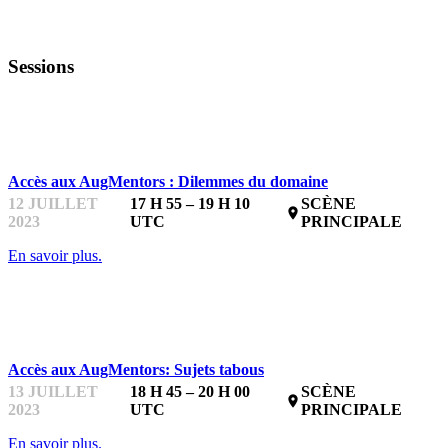
Sessions
STARTUPFEST
Accès aux AugMentors : Dilemmes du domaine
12 JUILLET
17 H 55 – 19 H 10
SCÈNE
place
2023
UTC
PRINCIPALE
En savoir plus.
STARTUPFEST
Accès aux AugMentors: Sujets tabous
13 JUILLET
18 H 45 – 20 H 00
SCÈNE
place
2023
UTC
PRINCIPALE
En savoir plus.