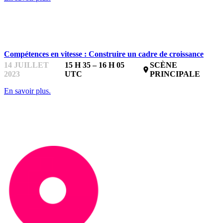
STARTUPFEST
Compétences en vitesse : Construire un cadre de croissance
14 JUILLET
15 H 35 – 16 H 05
SCÈNE
place
2023
UTC
PRINCIPALE
En savoir plus.