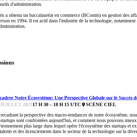
seils d'administration.
is a obtenu un baccalauréat en commerce (BComm) en gestion des affai
rson en 1994. Il est actif dans l'industrie de la technologie, notamment 
dministration.
ssions
CCELERATORFEST
cadrer Notre Écosystème: Une Perspective Globale sur le Succès d
 JUILLET 2023
17 H 30 – 18 H 15 UTC
SCÈNE CIEL
place
recadrant la perspective des macro-tendances de notre écosystème, nou
 startups sont confrontées aujourd'hui, et comment nous pouvons mieux
ironnement plus large dans lequel opère l'écosystème des startups et e
talents et des licenciements dans le secteur de la technologie sur la divers