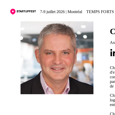
7-9 juillet 2026 | Montréal
TEMPS FORTS 
C
Ass
Chr
d'e
con
par
de 
Chr
log
ent
Chr