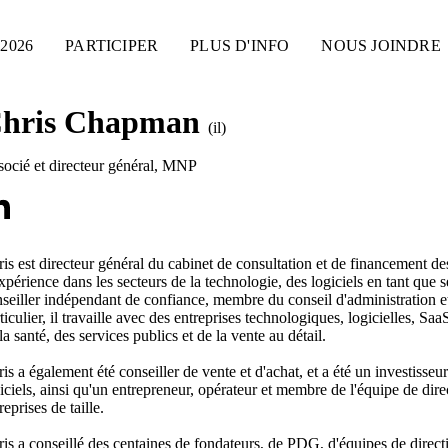
2026
PARTICIPER
PLUS D'INFO
NOUS JOINDRE
hris Chapman
(il)
ocié et directeur général
,
MNP
is est directeur général du cabinet de consultation et de financement 
xpérience dans les secteurs de la technologie, des logiciels en tant que 
seiller indépendant de confiance, membre du conseil d'administration et
ticulier, il travaille avec des entreprises technologiques, logicielles, Sa
la santé, des services publics et de la vente au détail.
is a également été conseiller de vente et d'achat, et a été un investisseu
iciels, ainsi qu'un entrepreneur, opérateur et membre de l'équipe de direc
reprises de taille.
is a conseillé des centaines de fondateurs, de PDG, d'équipes de direct