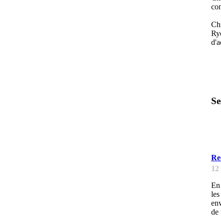
con
Chr
Rye
d'a
Se
A
Re
12
En 
les
env
de 