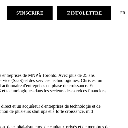
keyboard
S'INSCRIRE
INFOLETTRE
launch
FR
des entreprises de MNP à Toronto. Avec plus de 25 ans
service (SaaS) et des services technologiques, Chris est un
 actionnaire d'entreprises en phase de croissance. En
aS et technologiques dans les secteurs des services financiers,
r direct et un acquéreur d'entreprises de technologie et de
tion de plusieurs start-ups et à forte croissance, mid-
ion, de capital-risqueurs, de capitaux privés et de membres de