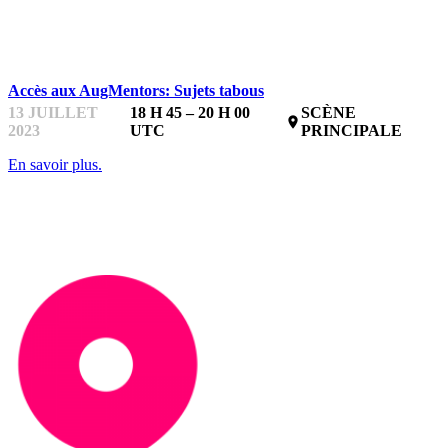
STARTUPFEST
Accès aux AugMentors: Sujets tabous
13 JUILLET
18 H 45 – 20 H 00
SCÈNE
place
2023
UTC
PRINCIPALE
En savoir plus.