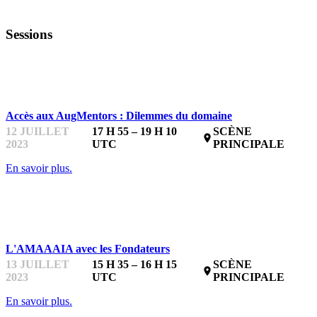
Sessions
STARTUPFEST
Accès aux AugMentors : Dilemmes du domaine
12 JUILLET
17 H 55 – 19 H 10
SCÈNE
place
2023
UTC
PRINCIPALE
En savoir plus.
STARTUPFEST
L'AMAAAIA avec les Fondateurs
13 JUILLET
15 H 35 – 16 H 15
SCÈNE
place
2023
UTC
PRINCIPALE
En savoir plus.