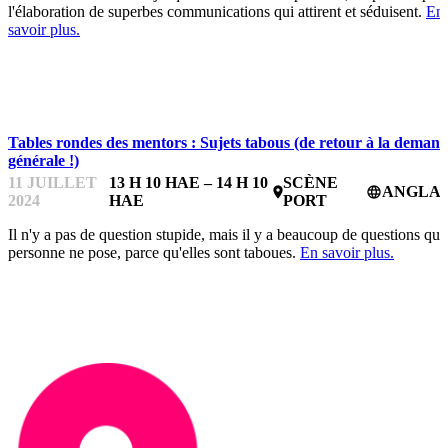
l'élaboration de superbes communications qui attirent et séduisent.
En
savoir plus.
STARTUPFEST
Tables rondes des mentors : Sujets tabous (de retour à la deman
générale !)
11 JUILLET
13 H 10 HAE – 14 H 10
SCÈNE
ANGLAI
place
language
2024
HAE
PORT
Il n'y a pas de question stupide, mais il y a beaucoup de questions que
personne ne pose, parce qu'elles sont taboues.
En savoir plus.