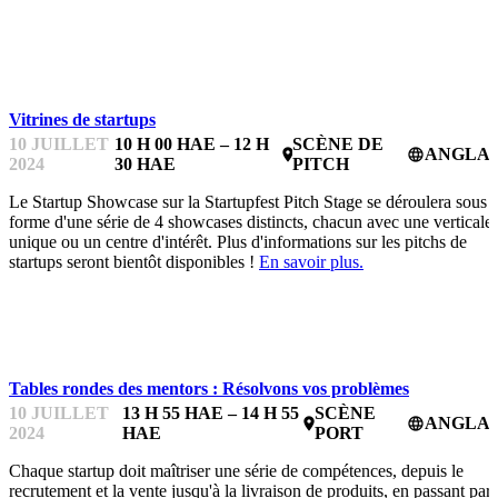
STARTUPFEST
Vitrines de startups
10 JUILLET
10 H 00 HAE – 12 H
SCÈNE DE
ANGLAI
place
language
2024
30 HAE
PITCH
Le Startup Showcase sur la Startupfest Pitch Stage se déroulera sous l
forme d'une série de 4 showcases distincts, chacun avec une verticale
unique ou un centre d'intérêt. Plus d'informations sur les pitchs de
startups seront bientôt disponibles !
En savoir plus.
STARTUPFEST
Tables rondes des mentors : Résolvons vos problèmes
10 JUILLET
13 H 55 HAE – 14 H 55
SCÈNE
ANGLAI
place
language
2024
HAE
PORT
Chaque startup doit maîtriser une série de compétences, depuis le
recrutement et la vente jusqu'à la livraison de produits, en passant par