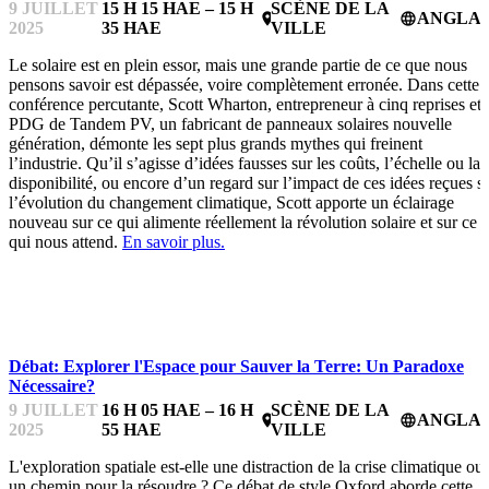
9 JUILLET
15 H 15 HAE – 15 H
SCÈNE DE LA
ANGLAI
place
language
2025
35 HAE
VILLE
Le solaire est en plein essor, mais une grande partie de ce que nous
pensons savoir est dépassée, voire complètement erronée. Dans cette
conférence percutante, Scott Wharton, entrepreneur à cinq reprises et
PDG de Tandem PV, un fabricant de panneaux solaires nouvelle
génération, démonte les sept plus grands mythes qui freinent
l’industrie. Qu’il s’agisse d’idées fausses sur les coûts, l’échelle ou la
disponibilité, ou encore d’un regard sur l’impact de ces idées reçues s
l’évolution du changement climatique, Scott apporte un éclairage
nouveau sur ce qui alimente réellement la révolution solaire et sur ce
qui nous attend.
En savoir plus.
HARDTECHFEST
Débat: Explorer l'Espace pour Sauver la Terre: Un Paradoxe
Nécessaire?
9 JUILLET
16 H 05 HAE – 16 H
SCÈNE DE LA
ANGLAI
place
language
2025
55 HAE
VILLE
L'exploration spatiale est-elle une distraction de la crise climatique ou
un chemin pour la résoudre ? Ce débat de style Oxford aborde cette