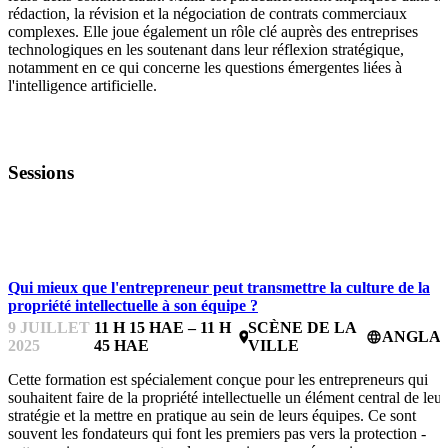
rédaction, la révision et la négociation de contrats commerciaux
complexes. Elle joue également un rôle clé auprès des entreprises
technologiques en les soutenant dans leur réflexion stratégique,
notamment en ce qui concerne les questions émergentes liées à
l'intelligence artificielle.
Sessions
IPFEST
Qui mieux que l'entrepreneur peut transmettre la culture de la
propriété intellectuelle à son équipe ?
9 JUILLET
11 H 15 HAE – 11 H
SCÈNE DE LA
ANGLAI
place
language
2025
45 HAE
VILLE
Cette formation est spécialement conçue pour les entrepreneurs qui
souhaitent faire de la propriété intellectuelle un élément central de leur
stratégie et la mettre en pratique au sein de leurs équipes. Ce sont
souvent les fondateurs qui font les premiers pas vers la protection -