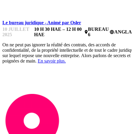
BUREAUX DE MENTORAT
Le bureau juridique - Animé par Osler
10 JUILLET
10 H 30 HAE – 12 H 00
BUREAU
ANGLAI
place
language
2025
HAE
6
On ne peut pas ignorer la réalité des contrats, des accords de
confidentialité, de la propriété intellectuelle et de tout le cadre juridiqu
sur lequel repose une nouvelle entreprise. Alors parlons de secrets et 
poignées de main.
En savoir plus.