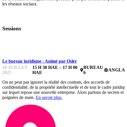
les réseaux sociaux.
Sessions
BUREAUX DE MENTORAT
Le bureau juridique - Animé par Osler
10 JUILLET
15 H 30 HAE – 17 H 00
BUREAU
ANGLAI
place
language
2025
HAE
6
On ne peut pas ignorer la réalité des contrats, des accords de
confidentialité, de la propriété intellectuelle et de tout le cadre juridiqu
sur lequel repose une nouvelle entreprise. Alors parlons de secrets et 
poignées de main.
En savoir plus.