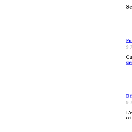
Se
H
Fon
9 
Qu'
sav
H
Dé
9 
L'e
cet