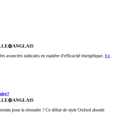
LLE
ANGLAIS
language
Des avancées radicales en matière d'efficacité énergétique.
En
aire?
LLE
ANGLAIS
language
n chemin pour la résoudre ? Ce débat de style Oxford aborde