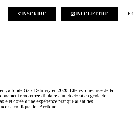
keyboard
S'INSCRIRE
INFOLETTRE
launch
FR
t, a fondé Gaia Refinery en 2020. Elle est directrice de la
ronnement renommée (titulaire d'un doctorat en génie de
le et dotée d'une expérience pratique allant des
ance scientifique de l'Arctique.