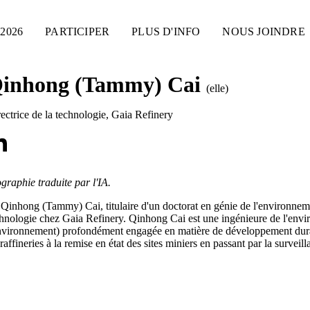
2026
PARTICIPER
PLUS D'INFO
NOUS JOINDRE
inhong (Tammy) Cai
(elle)
ectrice de la technologie
,
Gaia Refinery
graphie traduite par l'IA.
Qinhong (Tammy) Cai, titulaire d'un doctorat en génie de l'environnemen
hnologie chez Gaia Refinery. Qinhong Cai est une ingénieure de l'envi
nvironnement) profondément engagée en matière de développement durab
raffineries à la remise en état des sites miniers en passant par la surveill