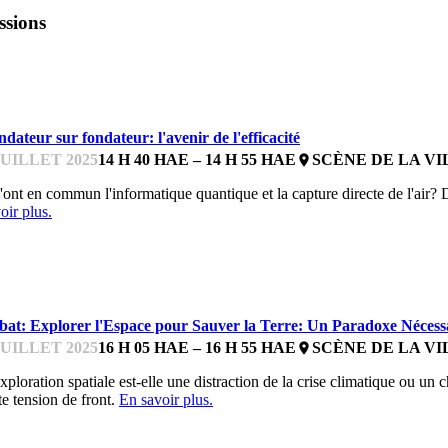
ssions
ARDTECHFEST
dateur sur fondateur: l'avenir de l'efficacité
JUILLET 2025
14 H 40 HAE – 14 H 55 HAE
SCÈNE DE LA VI
place
ont en commun l'informatique quantique et la capture directe de l'air? 
oir plus.
ARDTECHFEST
bat: Explorer l'Espace pour Sauver la Terre: Un Paradoxe Nécess
JUILLET 2025
16 H 05 HAE – 16 H 55 HAE
SCÈNE DE LA VI
place
xploration spatiale est-elle une distraction de la crise climatique ou u
te tension de front.
En savoir plus.