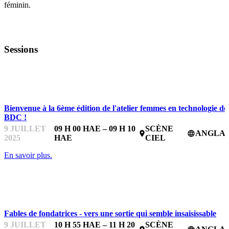
féminin.
Sessions
L'ATELIER FEMMES EN TECHNOLOGIE DE BDC
Bienvenue à la 6ème édition de l'atelier femmes en technologie de
BDC !
9 JUILLET
09 H 00 HAE – 09 H 10
SCÈNE
ANGLAI
place
language
2025
HAE
CIEL
En savoir plus.
L'ATELIER FEMMES EN TECHNOLOGIE DE BDC
Fables de fondatrices - vers une sortie qui semble insaisissable
9 JUILLET
10 H 55 HAE – 11 H 20
SCÈNE