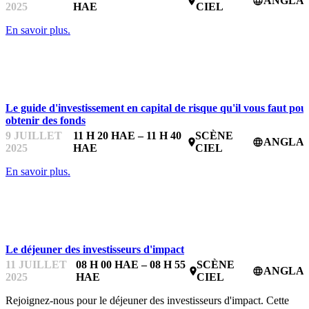
ANGLAI
place
language
2025
HAE
CIEL
En savoir plus.
L'ATELIER FEMMES EN TECHNOLOGIE DE BDC
Le guide d'investissement en capital de risque qu'il vous faut pou
obtenir des fonds
9 JUILLET
11 H 20 HAE – 11 H 40
SCÈNE
ANGLAI
place
language
2025
HAE
CIEL
En savoir plus.
IMPACTFEST
Le déjeuner des investisseurs d'impact
11 JUILLET
08 H 00 HAE – 08 H 55
SCÈNE
ANGLAI
place
language
2025
HAE
CIEL
Rejoignez-nous pour le déjeuner des investisseurs d'impact. Cette