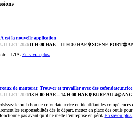
ssions
SSENTIELS POUR LES ENTREPRENEUR.E.S
A est la nouvelle application
JUILLET 2026
11 H 00 HAE – 11 H 30 HAE
SCÈNE PORT
A
place
language
rde – L'IA.
En savoir plus.
UREAUX DE MENTORAT
reaux de mentorat: Trouver et travailler avec des cofondateur.rice
JUILLET 2026
13 H 00 HAE – 14 H 00 HAE
BUREAU 4
ANG
place
language
isissez le ou la bon.ne cofondateur.rice en identifiant les compétences
irement les responsabilités dès le départ, mettez en place des outils pour
fonctionne pas avant qu’il ne mette l’entreprise en péril.
En savoir plus.
UREAUX DE MENTORAT