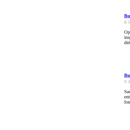
Bu
8 
Opé
ins
dir
B
Bu
9 
Sac
ent
fon
B