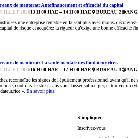
reaux de mentorat: Autofinancement et efficacité du capital
JUILLET 2026
13 H 00 HAE – 14 H 00 HAE
BUREAU 2
ANG
place
language
struisez une entreprise rentable en faisant plus avec moins, découvrez 
capital de risque et acquérez la rigueur qu'exige une bonne efficacité fi
UREAUX DE MENTORAT
reaux de mentorat: La santé mentale des fondateur.rice.s
JUILLET 2026
16 H 00 HAE – 17 H 00 HAE
BUREAU 3
ANG
place
language
hez reconnaître les signes de l'épuisement professionnel avant qu'il ne so
reprise, contrôlez le stress sans vous laisser submerger, et trouver un r
dateur.rice ».
En savoir plus.
S’impliquer
Inscrivez-vous