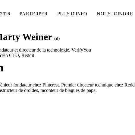
2026
PARTICIPER
PLUS D'INFO
NOUS JOINDRE
arty Weiner
(il)
dateur et directeur de la technologie
,
VerifyYou
cien CTO
,
Reddit
énieur fondateur chez Pinterest. Premier directeur technique chez Reddi
structeur de droïdes, raconteur de blagues de papa.