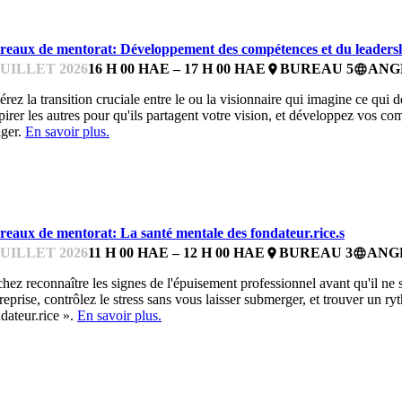
reaux de mentorat: Développement des compétences et du leadershi
JUILLET 2026
16 H 00 HAE – 17 H 00 HAE
BUREAU 5
ANG
place
language
rez la transition cruciale entre le ou la visionnaire qui imagine ce qui d
pirer les autres pour qu'ils partagent votre vision, et développez vos 
iger.
En savoir plus.
UREAUX DE MENTORAT
reaux de mentorat: La santé mentale des fondateur.rice.s
JUILLET 2026
11 H 00 HAE – 12 H 00 HAE
BUREAU 3
ANG
place
language
hez reconnaître les signes de l'épuisement professionnel avant qu'il ne so
reprise, contrôlez le stress sans vous laisser submerger, et trouver un r
dateur.rice ».
En savoir plus.
UREAUX DE MENTORAT