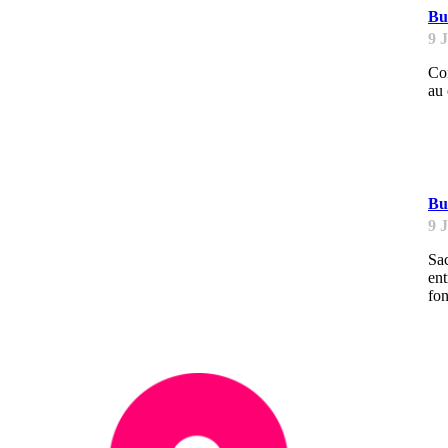
Bu
9 
Con
au 
B
Bu
9 
Sac
ent
fon