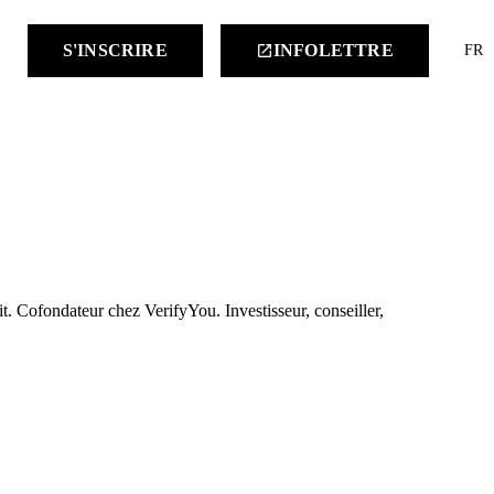
keyboard
S'INSCRIRE
INFOLETTRE
launch
FR
t. Cofondateur chez VerifyYou. Investisseur, conseiller,