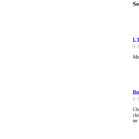
Se
E
L'I
8 
Me
B
Bu
8 
Cho
cla
ne 
B