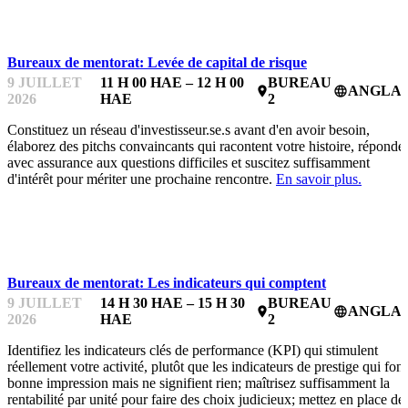
BUREAUX DE MENTORAT
Bureaux de mentorat: Levée de capital de risque
9 JUILLET
11 H 00 HAE – 12 H 00
BUREAU
ANGLAI
place
language
2026
HAE
2
Constituez un réseau d'investisseur.se.s avant d'en avoir besoin,
élaborez des pitchs convaincants qui racontent votre histoire, réponde
avec assurance aux questions difficiles et suscitez suffisamment
d'intérêt pour mériter une prochaine rencontre.
En savoir plus.
BUREAUX DE MENTORAT
Bureaux de mentorat: Les indicateurs qui comptent
9 JUILLET
14 H 30 HAE – 15 H 30
BUREAU
ANGLAI
place
language
2026
HAE
2
Identifiez les indicateurs clés de performance (KPI) qui stimulent
réellement votre activité, plutôt que les indicateurs de prestige qui font
bonne impression mais ne signifient rien; maîtrisez suffisamment la
rentabilité par unité pour faire des choix judicieux; mettez en place de