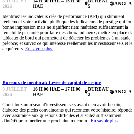
8 JUILLET
14 H 30 HAE – 15 H 30
BUREAU
ANGLAI
place
language
2026
HAE
5
Identifiez les indicateurs clés de performance (KPI) qui stimulent
réellement votre activité, plutôt que les indicateurs de prestige qui font
bonne impression mais ne signifient rien; maîtrisez suffisamment la
rentabilité par unité pour faire des choix judicieux; mettez en place de
tableaux de bord qui permettent de détecter les problèmes à un stade
précoce; et suivez ce qui intéresse réellement les investisseur.se.s et le
acquéreurs.
En savoir plus.
BUREAUX DE MENTORAT
Bureaux de mentorat: Levée de capital de risque
8 JUILLET
16 H 00 HAE – 17 H 00
BUREAU
ANGLAI
place
language
2026
HAE
2
Constituez un réseau d'investisseur.se.s avant d'en avoir besoin,
élaborez des pitchs convaincants qui racontent votre histoire, réponde
avec assurance aux questions difficiles et suscitez suffisamment
d'intérêt pour mériter une prochaine rencontre.
En savoir plus.