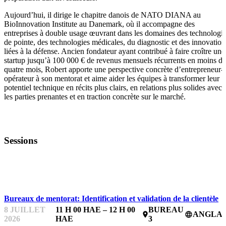
Aujourd’hui, il dirige le chapitre danois de NATO DIANA au
BioInnovation Institute au Danemark, où il accompagne des
entreprises à double usage œuvrant dans les domaines des technologi
de pointe, des technologies médicales, du diagnostic et des innovation
liées à la défense. Ancien fondateur ayant contribué à faire croître une
startup jusqu’à 100 000 € de revenus mensuels récurrents en moins de
quatre mois, Robert apporte une perspective concrète d’entrepreneur-
opérateur à son mentorat et aime aider les équipes à transformer leur
potentiel technique en récits plus clairs, en relations plus solides avec
les parties prenantes et en traction concrète sur le marché.
Sessions
BUREAUX DE MENTORAT
Bureaux de mentorat: Identification et validation de la clientèle
8 JUILLET
11 H 00 HAE – 12 H 00
BUREAU
ANGLAI
place
language
2026
HAE
3