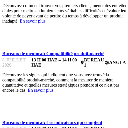
Découvrez comment trouver vos premiers clients, mener des entretien
ciblés pour mettre en lumière leurs véritables difficultés et évaluer leur
volonté de payer avant de perdre du temps à développer un produit
inadapté.
En savoir plus.
BUREAUX DE MENTORAT
Bureaux de mentorat: Compatibilité produit-marché
8 JUILLET
13 H 00 HAE – 14 H 00
BUREAU
ANGLAI
place
language
2026
HAE
1
Découvrez les signes qui indiquent que vous avez trouvé la
compatibilité produit-marché, comment la mesurer de manière
quantitative et quelles mesures stratégiques prendre si ce n'est pas
encore le cas.
En savoir plus.
BUREAUX DE MENTORAT
Bureaux de mentorat: Les indicateurs qui comptent