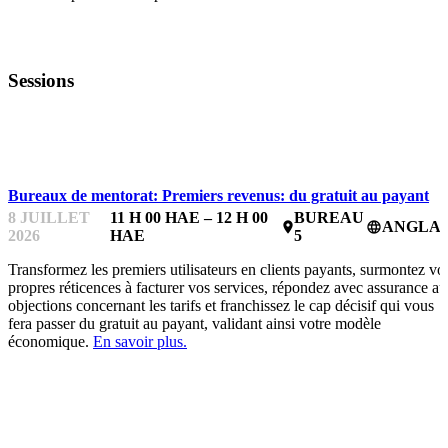
Sessions
BUREAUX DE MENTORAT
Bureaux de mentorat: Premiers revenus: du gratuit au payant
8 JUILLET
11 H 00 HAE – 12 H 00
BUREAU
ANGLAI
place
language
2026
HAE
5
Transformez les premiers utilisateurs en clients payants, surmontez vo
propres réticences à facturer vos services, répondez avec assurance a
objections concernant les tarifs et franchissez le cap décisif qui vous
fera passer du gratuit au payant, validant ainsi votre modèle
économique.
En savoir plus.
ESSENTIELS POUR LES ENTREPRENEUR.E.S