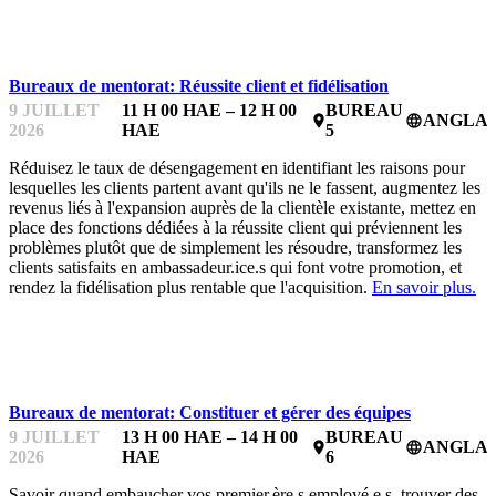
BUREAUX DE MENTORAT
Bureaux de mentorat: Réussite client et fidélisation
9 JUILLET
11 H 00 HAE – 12 H 00
BUREAU
ANGLAI
place
language
2026
HAE
5
Réduisez le taux de désengagement en identifiant les raisons pour
lesquelles les clients partent avant qu'ils ne le fassent, augmentez les
revenus liés à l'expansion auprès de la clientèle existante, mettez en
place des fonctions dédiées à la réussite client qui préviennent les
problèmes plutôt que de simplement les résoudre, transformez les
clients satisfaits en ambassadeur.ice.s qui font votre promotion, et
rendez la fidélisation plus rentable que l'acquisition.
En savoir plus.
BUREAUX DE MENTORAT
Bureaux de mentorat: Constituer et gérer des équipes
9 JUILLET
13 H 00 HAE – 14 H 00
BUREAU
ANGLAI
place
language
2026
HAE
6
Savoir quand embaucher vos premier.ère.s employé.e.s, trouver des