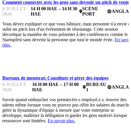
Comment connecter avec les gens sans devenir un pitch de vente
8 JUILLET
14 H 00 HAE – 14 H 30
SCÈNE
ANGLAI
place
language
2026
HAE
PORT
Vous devez expliquer ce que vous bâtissez, mais personne n'a envie d
subir un pitch lors d'un événement de réseautage. Cette session
décortique la manière de vous présenter à des conférences comme le
Startupfest sans devenir la personne que tout le monde évite.
En savoi
plus.
BUREAUX DE MENTORAT
Bureaux de mentorat: Constituer et gérer des équipes
8 JUILLET
16 H 00 HAE – 17 H 00
BUREAU
ANGLAI
place
language
2026
HAE
1
Savoir quand embaucher vos premier.ère.s employé.e.s, trouver des
talents même lorsque vous ne pouvez pas offrir les salaires du marché
gérer la dynamique d'équipe à mesure que votre entreprise se
développe, maîtriser la délégation et garder les gens motivés lorsque l
ressources sont limitées.
En savoir plus.