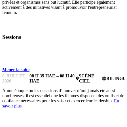
privées et organismes sans but lucratif. Elle participe également
activement à des initiatives visant à promouvoir l'entrepreneuriat
féminin.
Sessions
L'ATELIER FEMMES EN TECHNOLOGIE DE BDC
Mener la suite
8 JUILLET
08 H 35 HAE – 08 H 40
SCÈNE
BILINGU
place
language
2026
HAE
CIEL
À une époque où les occasions d’innover n’ont jamais été aussi
nombreuses, il est essentiel que les femmes disposent des outils et de l
confiance nécessaires pour les saisir et exercer leur leadership.
En
savoir plus.