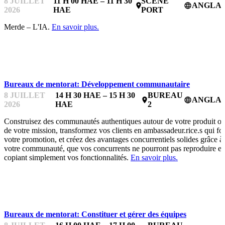
8 JUILLET
11 H 00 HAE – 11 H 30
SCÈNE
ANGLAI
place
language
2026
HAE
PORT
Merde – L'IA.
En savoir plus.
BUREAUX DE MENTORAT
Bureaux de mentorat: Développement communautaire
8 JUILLET
14 H 30 HAE – 15 H 30
BUREAU
ANGLAI
place
language
2026
HAE
2
Construisez des communautés authentiques autour de votre produit o
de votre mission, transformez vos clients en ambassadeur.rice.s qui fo
votre promotion, et créez des avantages concurrentiels solides grâce à
votre communauté, que vos concurrents ne pourront pas reproduire e
copiant simplement vos fonctionnalités.
En savoir plus.
BUREAUX DE MENTORAT
Bureaux de mentorat: Constituer et gérer des équipes