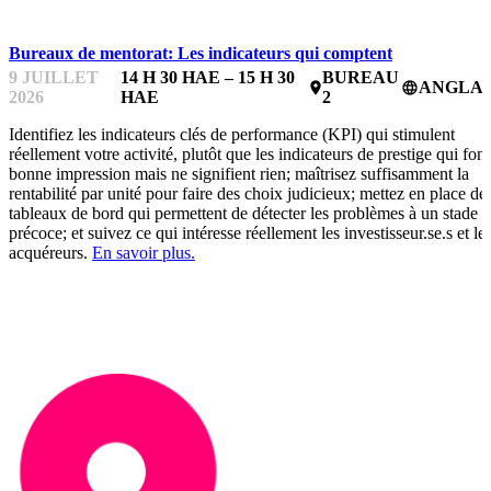
Bureaux de mentorat: Les indicateurs qui comptent
9 JUILLET
14 H 30 HAE – 15 H 30
BUREAU
ANGLAI
place
language
2026
HAE
2
Identifiez les indicateurs clés de performance (KPI) qui stimulent
réellement votre activité, plutôt que les indicateurs de prestige qui font
bonne impression mais ne signifient rien; maîtrisez suffisamment la
rentabilité par unité pour faire des choix judicieux; mettez en place de
tableaux de bord qui permettent de détecter les problèmes à un stade
précoce; et suivez ce qui intéresse réellement les investisseur.se.s et le
acquéreurs.
En savoir plus.