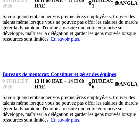
8 JUILLET
16 H 00 HAE – 17 H 00
BUREAU
ANGLAI
place
language
2026
HAE
1
Savoir quand embaucher vos premier.ère.s employé.e.s, trouver des
talents même lorsque vous ne pouvez pas offrir les salaires du marché
gérer la dynamique d'équipe à mesure que votre entreprise se
développe, maîtriser la délégation et garder les gens motivés lorsque l
ressources sont limitées.
En savoir plus.
BUREAUX DE MENTORAT
Bureaux de mentorat: Constituer et gérer des équipes
9 JUILLET
13 H 00 HAE – 14 H 00
BUREAU
ANGLAI
place
language
2026
HAE
6
Savoir quand embaucher vos premier.ère.s employé.e.s, trouver des
talents même lorsque vous ne pouvez pas offrir les salaires du marché
gérer la dynamique d'équipe à mesure que votre entreprise se
développe, maîtriser la délégation et garder les gens motivés lorsque l
ressources sont limitées.
En savoir plus.
BUREAUX DE MENTORAT