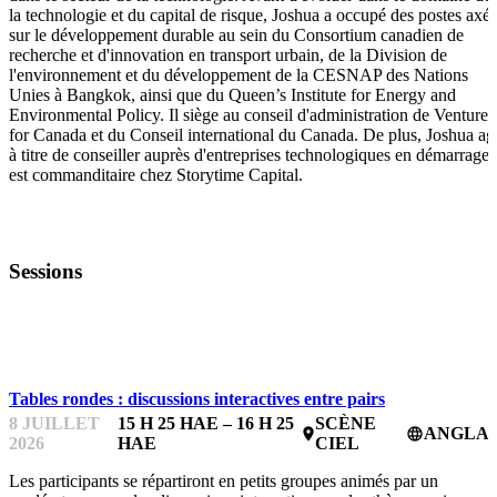
la technologie et du capital de risque, Joshua a occupé des postes axés
sur le développement durable au sein du Consortium canadien de
recherche et d'innovation en transport urbain, de la Division de
l'environnement et du développement de la CESNAP des Nations
Unies à Bangkok, ainsi que du Queen’s Institute for Energy and
Environmental Policy. Il siège au conseil d'administration de Venture
for Canada et du Conseil international du Canada. De plus, Joshua agi
à titre de conseiller auprès d'entreprises technologiques en démarrage 
est commanditaire chez Storytime Capital.
Sessions
FUNDFEST
Tables rondes : discussions interactives entre pairs
8 JUILLET
15 H 25 HAE – 16 H 25
SCÈNE
ANGLAI
place
language
2026
HAE
CIEL
Les participants se répartiront en petits groupes animés par un