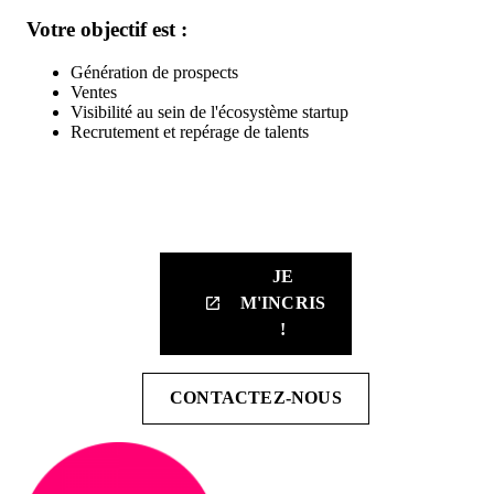
Votre objectif est :
Génération de prospects
Ventes
Visibilité au sein de l'écosystème startup
Recrutement et repérage de talents
Inscrivez-vous à notre infolettre pour recevoir les dernières mises
à jour directement dans votre boîte de réception.
JE
M'INCRIS
launch
!
CONTACTEZ-NOUS