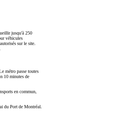
ueillir jusqu'à 250
our véhicules
torisés sur le site.
.
Le métro passe toutes
ron 10 minutes de
ransports en commun,
i du Port de Montréal.