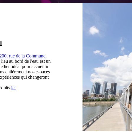
l
200, rue de la Commune
lieu au bord de l'eau est un
le lieu idéal pour accueillir
ons entièrement nos espaces
expériences qui changeront
réduits
ici
.