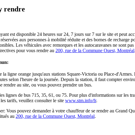
y rendre
nt est disponible 24 heures sur 24, 7 jours sur 7 sur le site et peut acc
 réservées aux personnes à mobilité réduite et des bornes de recharge p
ponibles. Les véhicules avec remorques et les autocaravanes ne sont pas au
directives pour vous rendre au
200, rue de la Commune Ouest, Montréal
mun:
e la ligne orange jusqu'aux stations Square-Victoria ou Place-d'Armes. 
utes selon l'heure de la journée. Depuis la station, il faut compter envi
e rendre au site, ou vous pouvez prendre un bus.
les lignes de bus 715, 35, 61, ou 75. Pour plus d'informations sur les t
 les tarifs, veuillez consulter le site
www.stm.info/fr
.
er: Vous pouvez demander à votre chauffeur de se rendre au Grand Qua
itués au
200, rue de la Commune Ouest, Montréal
.