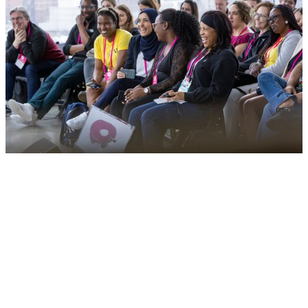
Connecter les entrepreneurs issus de communautés
diverses et sous-représentées à l'égalité des chances
La période de dépôt des candidatures de 2026 est terminée. Inscrivez
vous à
notre infolettre
pour être informé de la date de réouverture du
programme l'année prochaine.
Inscrivez-vous à notre infolettre pour recevoir les dernières
actualités directement dans votre boîte de courriel.