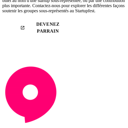
billet au nom d'une startup sous-représentée, ou par une contribution
plus importante. Contactez-nous pour explorer les différentes façons 
soutenir les groupes sous-représentés au Startupfest.
DEVENEZ
launch
PARRAIN