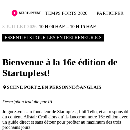
TEMPS FORTS 2026
PARTICIPER
8 JUILLET 2026
10 H 00 HAE – 10 H 15 HAE
ESSENTIELS POUR LES ENTREPRENEUR.E.S
Bienvenue à la 16e édition de
Startupfest!
SCÈNE PORT
EN PERSONNE
ANGLAIS
place
person
language
Description traduite par IA.
Joignez-vous au fondateur de Startupfest, Phil Telio, et au responsabl
du contenu Alistair Croll alors qu’ils lanceront notre 16e édition avec
un guide direct et sans détour pour profiter au maximum des trois
prochains jours!