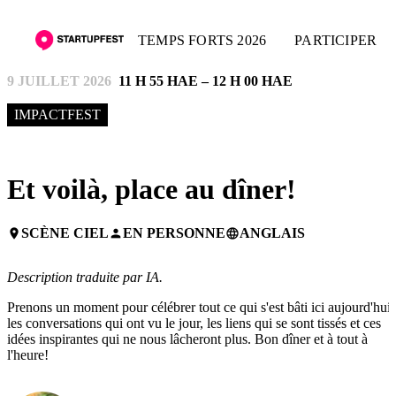
TEMPS FORTS 2026
PARTICIPER
9 JUILLET 2026
11 H 55 HAE – 12 H 00 HAE
IMPACTFEST
Et voilà, place au dîner!
SCÈNE CIEL
EN PERSONNE
ANGLAIS
place
person
language
Description traduite par IA.
Prenons un moment pour célébrer tout ce qui s'est bâti ici aujourd'hui,
les conversations qui ont vu le jour, les liens qui se sont tissés et ces
idées inspirantes qui ne nous lâcheront plus. Bon dîner et à tout à
l'heure!