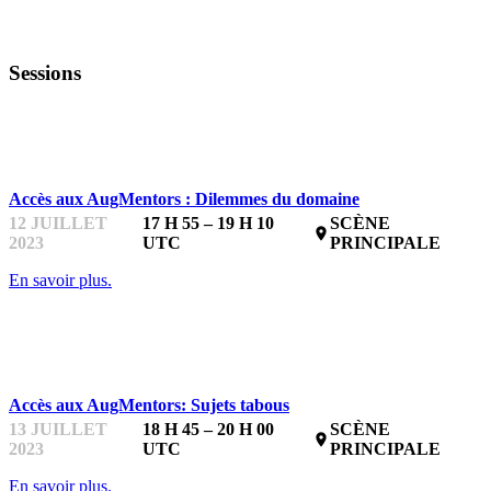
Sessions
STARTUPFEST
Accès aux AugMentors : Dilemmes du domaine
12 JUILLET
17 H 55 – 19 H 10
SCÈNE
place
2023
UTC
PRINCIPALE
En savoir plus.
STARTUPFEST
Accès aux AugMentors: Sujets tabous
13 JUILLET
18 H 45 – 20 H 00
SCÈNE
place
2023
UTC
PRINCIPALE
En savoir plus.