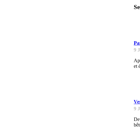
Se
B
Pa
9 
App
et 
B
Ve
9 
De 
bêt