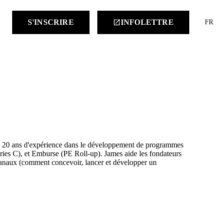
keyboard
S'INSCRIRE
INFOLETTRE
launch
FR
s de 20 ans d'expérience dans le développement de programmes
ries C), et Emburse (PE Roll-up). James aide les fondateurs
 canaux (comment concevoir, lancer et développer un