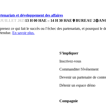
UREAUX DE MENTORAT
rtenariats et développement des affaires
 JUILLET 2025
13 H 00 HAE – 14 H 30 HAE
BUREAU 2
AN
place
language
renez ce qui fait le succès ou l’échec des partenariats, et pourquoi le 
étendue.
En savoir plus.
S’impliquer
Inscrivez-vous
Commanditer l'événement
Devenir un partenaire de conte
Détenir un espace démo
Compagnie