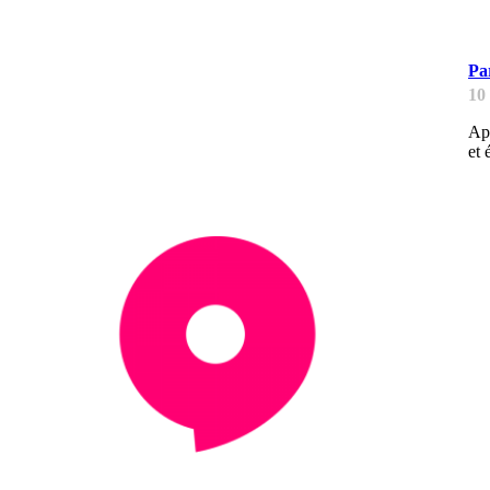
B
Pa
10
App
et 