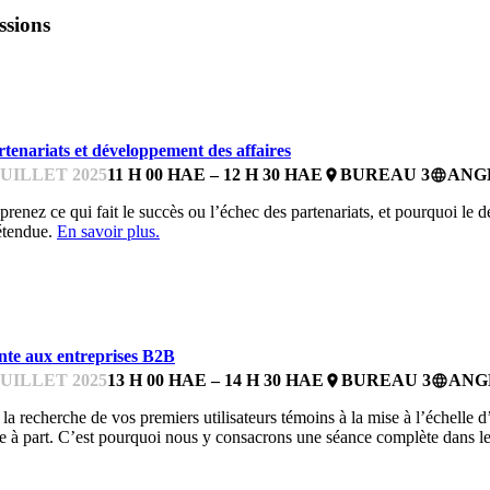
ssions
UREAUX DE MENTORAT
rtenariats et développement des affaires
JUILLET 2025
11 H 00 HAE – 12 H 30 HAE
BUREAU 3
ANG
place
language
renez ce qui fait le succès ou l’échec des partenariats, et pourquoi le 
étendue.
En savoir plus.
UREAUX DE MENTORAT
nte aux entreprises B2B
JUILLET 2025
13 H 00 HAE – 14 H 30 HAE
BUREAU 3
ANG
place
language
la recherche de vos premiers utilisateurs témoins à la mise à l’échelle 
e à part. C’est pourquoi nous y consacrons une séance complète dans 