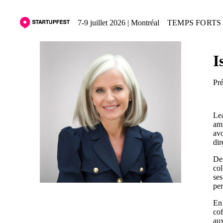
7-9 juillet 2026 | Montréal
TEMPS FORTS 
I
Pré
Lea
amb
av
dir
Dep
col
ses
per
En 
cof
aux