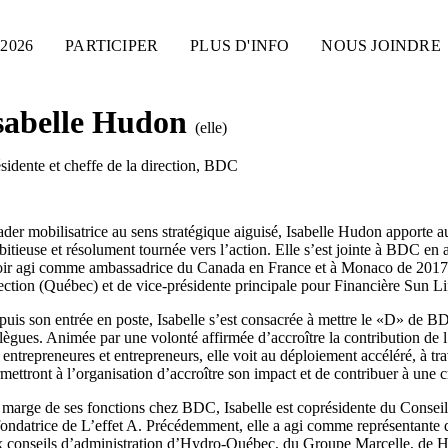
2026
PARTICIPER
PLUS D'INFO
NOUS JOINDRE
sabelle Hudon
(elle)
sidente et cheffe de la direction
,
BDC
der mobilisatrice au sens stratégique aiguisé,
Isabelle Hudon
apporte au
itieuse et résolument tournée vers l’action. Elle s’est jointe à BDC en
oir agi comme ambassadrice du Canada en France et à Monaco
de 2017
ection (Québec) et de
vice-présidente
principale pour Financière Sun L
uis son entrée en poste, Isabelle s’est consacrée à mettre le «D» de BD
lègues. Animée par une volonté affirmée d’accroître la contribution de
 entrepreneures et entrepreneurs, elle voit au déploiement accéléré, à tr
mettront à l’organisation d’accroître son impact et de contribuer à une 
marge de ses fonctions chez BDC, Isabelle est coprésidente du Conseil 
ondatrice de L’effet A. Précédemment, elle a agi comme représentante 
 conseils d’administration
d’Hydro-Québec,
du Groupe Marcelle, de Ho