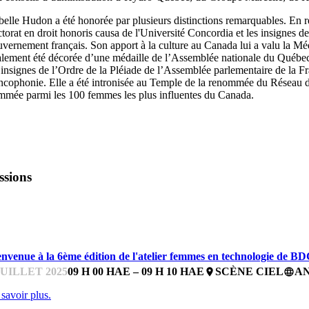
abelle Hudon
a été honorée par plusieurs distinctions remarquables. En re
torat en droit honoris causa de
l'Université Concordia
et les insignes 
vernement français. Son apport à la culture au Canada lui a valu la Méd
lement été décorée d’une médaille de l’Assemblée nationale du Québec
 insignes de l’Ordre de la Pléiade de l’Assemblée parlementaire de la Fr
ncophonie. Elle a été intronisée au Temple de la renommée du Réseau d
mmée parmi les
100 femmes
les plus influentes du Canada.
ssions
'ATELIER FEMMES EN TECHNOLOGIE DE BDC
envenue à la 6ème édition de l'atelier femmes en technologie de BD
JUILLET 2025
09 H 00 HAE – 09 H 10 HAE
SCÈNE CIEL
A
place
language
savoir plus.