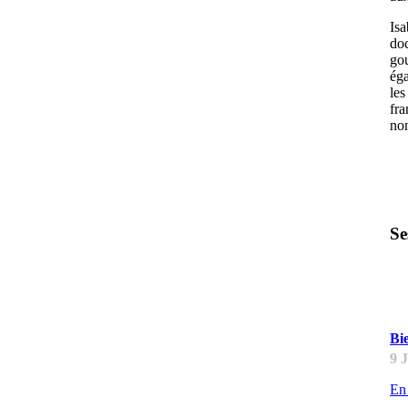
Is
doc
gou
éga
les
fra
no
Se
L
Bi
9 
En 