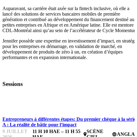
Auparavant, sa carrière était axée sur la fintech inclusive, où elle a
lancé des solutions de services bancaires mobiles de première
génération et contribué au développement du financement destiné aux
petites entreprises en Afrique et en Amérique latine. Elle est mentore 
CDL-Montréal ainsi qu’au sein de l’accélérateur de Cycle Momentum
Jennifer possède une expertise en investissement d’impact, en stratégi
pour les entreprises en démarrage, en validation de marché, en
développement de produits de zéro à un, en création d’équipes
performantes et en expansion internationale.
Sessions
IMPACTFEST
Entrepreneurs à différentes étapes: Du premier chèque à la série
A : La réalité de bâtir pour l’impact
9 JUILLET
11 H 10 HAE – 11 H 55
SCÈNE
ANGLAI
place
language
2026
HAE
CIEL