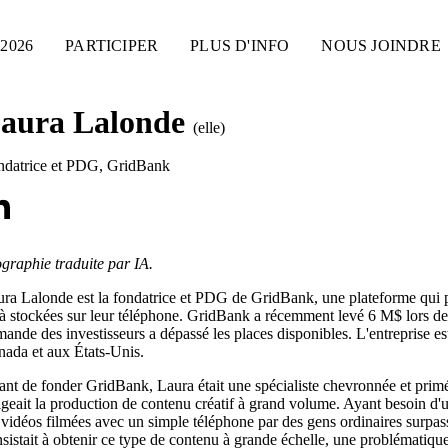
2026
PARTICIPER
PLUS D'INFO
NOUS JOINDRE
aura Lalonde
(elle)
ndatrice et PDG
,
GridBank
graphie traduite par IA.
ra Lalonde est la fondatrice et PDG de GridBank, une plateforme qui p
à stockées sur leur téléphone. GridBank a récemment levé 6 M$ lors de
ande des investisseurs a dépassé les places disponibles. L'entreprise es
ada et aux États-Unis.
nt de fonder GridBank, Laura était une spécialiste chevronnée et prim
igeait la production de contenu créatif à grand volume. Ayant besoin d'u
 vidéos filmées avec un simple téléphone par des gens ordinaires surpass
sistait à obtenir ce type de contenu à grande échelle, une problématiqu