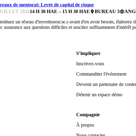
reaux de mentorat: Levée de capital de risque
JUILLET 2026
14 H 30 HAE – 15 H 30 HAE
BUREAU 3
ANG
place
language
stituez un réseau d'investisseur.se.s avant d'en avoir besoin, élaborez 
c assurance aux questions difficiles et suscitez suffisamment d'intérêt 
S’impliquer
Inscrivez-vous
Commanditer l'événement
Devenir un partenaire de conte
Détenir un espace démo
Compagnie
À propos
Nous contacter