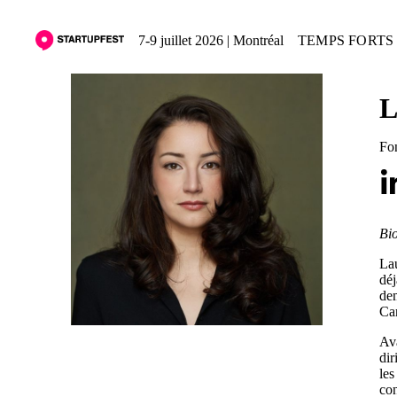
7-9 juillet 2026 | Montréal
TEMPS FORTS 
L
Fo
Bio
Lau
déj
dem
Can
Ava
dir
les
con