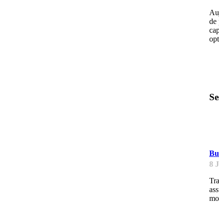
Auj
de 
cap
opt
Se
B
Bu
8 
Tra
ass
mo