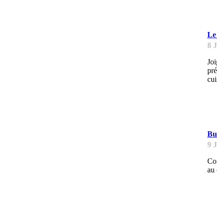
E
Le
8 
Joi
pré
cui
B
Bu
9 
Con
au 
B