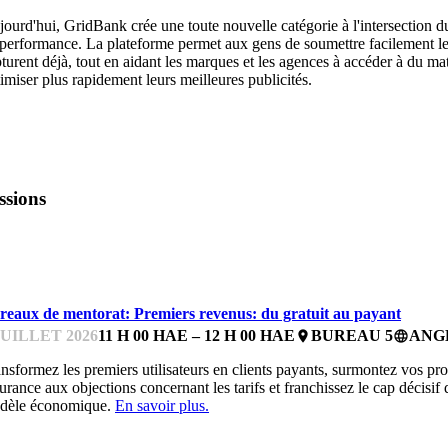
ourd'hui, GridBank crée une toute nouvelle catégorie à l'intersection d
performance. La plateforme permet aux gens de soumettre facilement leu
turent déjà, tout en aidant les marques et les agences à accéder à du mat
imiser plus rapidement leurs meilleures publicités.
ssions
UREAUX DE MENTORAT
reaux de mentorat: Premiers revenus: du gratuit au payant
JUILLET 2026
11 H 00 HAE – 12 H 00 HAE
BUREAU 5
ANG
place
language
nsformez les premiers utilisateurs en clients payants, surmontez vos pro
urance aux objections concernant les tarifs et franchissez le cap décisif 
dèle économique.
En savoir plus.