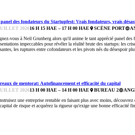
SSENTIELS POUR LES ENTREPRENEUR.E.S
 panel des fondateurs du Startupfest: Vrais fondateurs, vrais désas
JUILLET 2026
16 H 15 HAE – 17 H 00 HAE
SCÈNE PORT
A
place
language
gnez-vous à Neil Grunberg alors qu'il anime le tant apprécié panel des fo
sentations impeccables pour révéler la réalité brute des startups: les cris
santes, les ruptures entre cofondateurs et les pivots nés du désespoir plu
UREAUX DE MENTORAT
reaux de mentorat: Autofinancement et efficacité du capital
JUILLET 2026
13 H 00 HAE – 14 H 00 HAE
BUREAU 2
ANG
place
language
struisez une entreprise rentable en faisant plus avec moins, découvrez 
capital de risque et acquérez la rigueur qu'exige une bonne efficacité fi
UREAUX DE MENTORAT