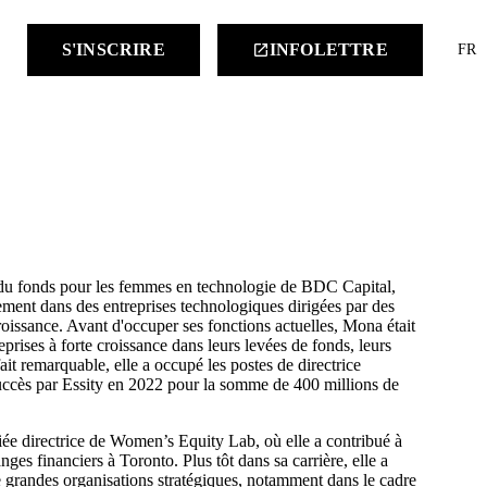
keyboard
S'INSCRIRE
INFOLETTRE
launch
FR
t du fonds pour les femmes en technologie de BDC Capital,
ement dans des entreprises technologiques dirigées par des
oissance. Avant d'occuper ses fonctions actuelles, Mona était
eprises à forte croissance dans leurs levées de fonds, leurs
it remarquable, elle a occupé les postes de directrice
 succès par Essity en 2022 pour la somme de 400 millions de
ée directrice de Women’s Equity Lab, où elle a contribué à
ges financiers à Toronto. Plus tôt dans sa carrière, elle a
de grandes organisations stratégiques, notamment dans le cadre