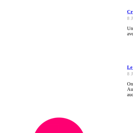
Cr
8 
Une
ave
L
Le 
8 
On 
Au 
auc