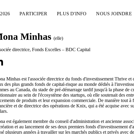
2026
PARTICIPER
PLUS D'INFO
NOUS JOINDRE
ona Minhas
(elle)
ociée directrice
,
Fonds Excelles – BDC Capital
a Minhas est l'associée directrice du fonds d'investissement Thrive e
x des plus grands fonds de capital-risque au monde dédiés à l'investiss
mes au Canada, du stade de pré-démarrage tardif jusqu'à la phase de cr
tionnaire au sein de l'écosystème des startups, où elle soutenait des entr
cements de produits et leur expansion commerciale. De manière tout à fa
ancière et de directrice des opérations de Knix, qui a été acquise avec
lars.
a est également membre du conseil d'administration et ancienne associ
création et au lancement de ses deux premiers fonds d'investissement d'an
sé plusieurs années à travailler sur les marchés publics et privés avec 