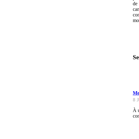
de 
can
con
mon
Se
L
Me
8 
À u
con
L