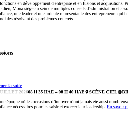
fonctions en développement d'entreprise et en fusions et acquisitions
adien, Mona siège au sein de multiples conseils d'administration et assoc
fiance, une leader et une ardente représentante des entrepreneurs qui bâ
diales résolvant des problèmes concrets.
ssions
'ATELIER FEMMES EN TECHNOLOGIE DE BDC
ner la suite
JUILLET 2026
08 H 35 HAE – 08 H 40 HAE
SCÈNE CIEL
BI
place
language
ne époque où les occasions d’innover n’ont jamais été aussi nombreuses, 
fiance nécessaires pour les saisir et exercer leur leadership.
En savoir p
'ATELIER FEMMES EN TECHNOLOGIE DE BDC