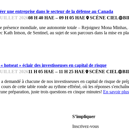
éer une entreprise dans le secteur de la défense au Canada
JUILLET 2026
08 H 40 HAE – 09 H 05 HAE
SCÈNE CIEL
BI
place
language
 présence mondiale, une autonomie totale – Rejoignez Mona Minhas, a
c Kath Intson, de Sentinel, au sujet de son parcours dans la mise en p
'ATELIER FEMMES EN TECHNOLOGIE DE BDC
« hotseat » éclair des investisseuses en capital de risque
JUILLET 2026
11 H 05 HAE – 11 H 25 HAE
SCÈNE CIEL
BI
place
language
a demandé à chacune de nos investisseuses en capital de risque de prépa
cours de cette table ronde au rythme effréné, où les réponses s'enchaîn
une préparation, juste trois questions en cinque minutes!
En savoir plus
S’impliquer
Inscrivez-vous