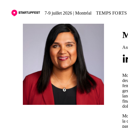
7-9 juillet 2026 | Montréal
TEMPS FORTS 
M
Ass
Mon
deu
fem
ges
lan
fin
dol
Mon
la 
pas