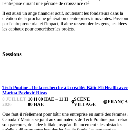
l'entreprise durant une période de croissance clé.
Il est aussi un ange financier actif, soutenant les fondateurs dans la
création de la prochaine génération d'entreprises innovantes. Passionn
par l'entrepreneuriat et l'impact, il aime rassembler les gens, les idées e
les capitaux pour concrétiser les projets.
Sessions
ESSENTIELS POUR LES ENTREPRENEUR.E.S
Tech Poutine - De la recherche à la réalité: Bâtir Eli Health avec
Marina Pavlović Rivas
8 JUILLET
10 H 00 HAE – 11 H
SCÈNE
FRANÇAI
place
language
2026
00 HAE
VILLAGE
Que faut-il réellement pour bâtir une entreprise en santé des femmes a
Canada ? Marina se joint aux animateurs de Tech Poutine pour retrace
son parcours, de l'idée initiale jusqu'au financement : les obstacles
qu'elle a dû surmonter lors des levées de fonds, les partenariats