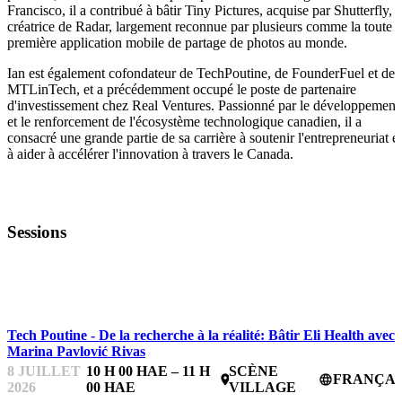
Francisco, il a contribué à bâtir Tiny Pictures, acquise par Shutterfly,
créatrice de Radar, largement reconnue par plusieurs comme la toute
première application mobile de partage de photos au monde.
Ian est également cofondateur de TechPoutine, de FounderFuel et de
MTLinTech, et a précédemment occupé le poste de partenaire
d'investissement chez Real Ventures. Passionné par le développement
et le renforcement de l'écosystème technologique canadien, il a
consacré une grande partie de sa carrière à soutenir l'entrepreneuriat et
à aider à accélérer l'innovation à travers le Canada.
Sessions
ESSENTIELS POUR LES ENTREPRENEUR.E.S
Tech Poutine - De la recherche à la réalité: Bâtir Eli Health avec
Marina Pavlović Rivas
8 JUILLET
10 H 00 HAE – 11 H
SCÈNE
FRANÇAI
place
language
2026
00 HAE
VILLAGE