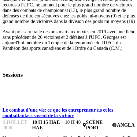
records à l'UFC, notamment pour le plus grand nombre de victoires
dans des combats de championnat (13), le plus grand nombre de
défenses de titre consécutives chez les poids mi-moyens (9) et le plus
grand nombre de victoires dans la division des poids mi-moyens (19).
Ayant pris sa retraite des arts martiaux mixtes en 2019 avec une fiche
sans précédent de 26 victoires et 2 défaites à l'UFC, Georges est
aujourd'hui membre du Temple de la renommée de l'UFC, du
Panthéon des sports canadiens et de l'Ordre du Canada (C.M.).
Sessions
ESSENTIELS POUR LES ENTREPRENEUR.E.S
Le combat d’une vie: ce que les entrepreneur.e.s et les
combattant.e.s savent de la victoire
8 JUILLET
10 H 15 HAE – 10 H 40
SCÈNE
ANGLAI
place
language
2026
HAE
PORT