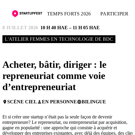
TEMPS FORTS 2026
PARTICIPER
8 JUILLET 2026
10 H 40 HAE – 11 H 05 HAE
L'ATELIER FEMMES EN TECHNOLOGIE DE BDC
Acheter, bâtir, diriger : le
repreneuriat comme voie
d’entrepreneuriat
SCÈNE CIEL
EN PERSONNE
BILINGUE
place
person
language
Et si créer une startup n’était pas la seule façon de devenir
entrepreneure? Le repreneuriat, ou entrepreneuriat par acquisition,
gagne en popularité : une approche qui consiste à acquérir et
développer des entreprises existantes, avec déjà des équipes, des clien