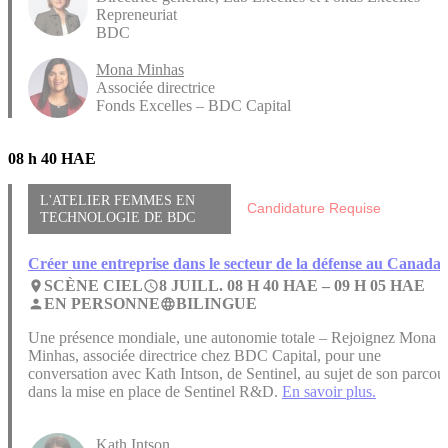
Repreneuriat
BDC
Mona Minhas
Associée directrice
Fonds Excelles – BDC Capital
08 h 40 HAE
L'ATELIER FEMMES EN
Candidature Requise
TECHNOLOGIE DE BDC
Créer une entreprise dans le secteur de la défense au Canada
SCÈNE CIEL
8 JUILL. 08 H 40 HAE –
09 H 05 HAE
place
access_time
EN PERSONNE
BILINGUE
person
language
Une présence mondiale, une autonomie totale – Rejoignez Mona
Minhas, associée directrice chez BDC Capital, pour une
conversation avec Kath Intson, de Sentinel, au sujet de son parcou
dans la mise en place de Sentinel R&D.
En savoir plus.
Kath Intson