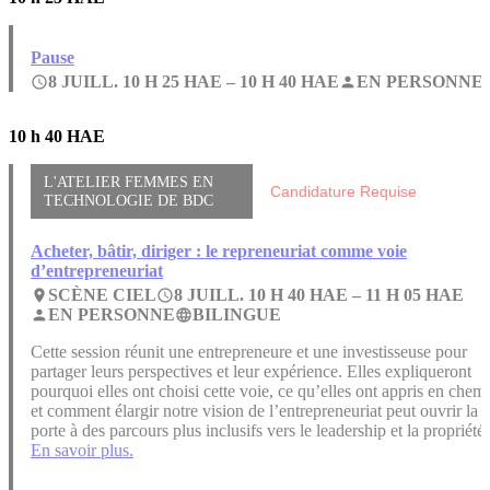
Pause
8 JUILL. 10 H 25 HAE –
10 H 40 HAE
EN PERSONNE
access_time
person
10 h 40 HAE
L'ATELIER FEMMES EN
Candidature Requise
TECHNOLOGIE DE BDC
Acheter, bâtir, diriger : le repreneuriat comme voie
d’entrepreneuriat
SCÈNE CIEL
8 JUILL. 10 H 40 HAE –
11 H 05 HAE
place
access_time
EN PERSONNE
BILINGUE
person
language
Cette session réunit une entrepreneure et une investisseuse pour
partager leurs perspectives et leur expérience. Elles expliqueront
pourquoi elles ont choisi cette voie, ce qu’elles ont appris en chem
et comment élargir notre vision de l’entrepreneuriat peut ouvrir la
porte à des parcours plus inclusifs vers le leadership et la propriété.
En savoir plus.