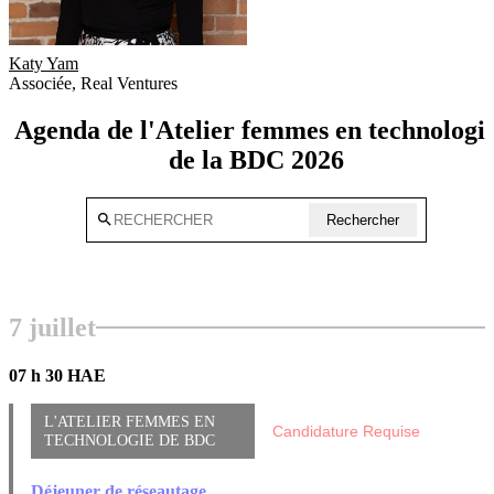
Katy Yam
Associée
,
Real Ventures
Agenda de l'Atelier femmes en technologi
de la BDC 2026
search
Rechercher
7 juillet
07 h 30 HAE
L'ATELIER FEMMES EN
Candidature Requise
TECHNOLOGIE DE BDC
Déjeuner de réseautage