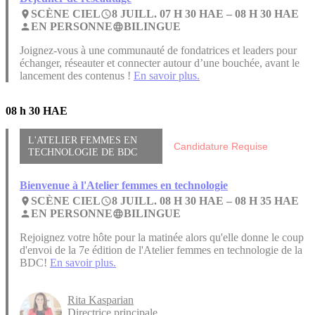
SCÈNE CIEL
8 JUILL. 07 H 30 HAE –
08 H 30 HAE
place
access_time
EN PERSONNE
BILINGUE
person
language
Joignez-vous à une communauté de fondatrices et leaders pour
échanger, réseauter et connecter autour d’une bouchée, avant le
lancement des contenus !
En savoir plus.
08 h 30 HAE
L'ATELIER FEMMES EN
Candidature Requise
TECHNOLOGIE DE BDC
Bienvenue à l'Atelier femmes en technologie
SCÈNE CIEL
8 JUILL. 08 H 30 HAE –
08 H 35 HAE
place
access_time
EN PERSONNE
BILINGUE
person
language
Rejoignez votre hôte pour la matinée alors qu'elle donne le coup
d'envoi de la 7e édition de l'Atelier femmes en technologie de la
BDC!
En savoir plus.
Rita Kasparian
Directrice principale