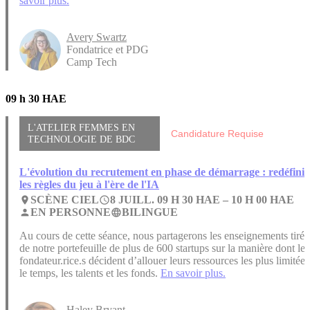
savoir plus.
Avery Swartz
Fondatrice et PDG
Camp Tech
09 h 30 HAE
L'ATELIER FEMMES EN
Candidature Requise
TECHNOLOGIE DE BDC
L'évolution du recrutement en phase de démarrage : redéfinir
les règles du jeu à l'ère de l'IA
SCÈNE CIEL
8 JUILL. 09 H 30 HAE –
10 H 00 HAE
place
access_time
EN PERSONNE
BILINGUE
person
language
Au cours de cette séance, nous partagerons les enseignements tirés
de notre portefeuille de plus de 600 startups sur la manière dont les
fondateur.rice.s décident d’allouer leurs ressources les plus limitées
le temps, les talents et les fonds.
En savoir plus.
Haley Bryant