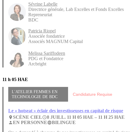
Sévrine Labelle
Directrice générale, Lab Excelles et Fonds Excelles
Repreneuriat
BDC
Patricia Riopel
Associée fondatrice
Associés MAGNUM Capital
Melissa Sariffodeen
PDG et Fondatrice
Arcbright
11 h 05 HAE
L'ATELIER FEMMES EN
Candidature Requise
TECHNOLOGIE DE BDC
Le « hotseat » éclair des investisseuses en capital de risque
SCÈNE CIEL
8 JUILL. 11 H 05 HAE –
11 H 25 HAE
place
access_time
EN PERSONNE
BILINGUE
person
language