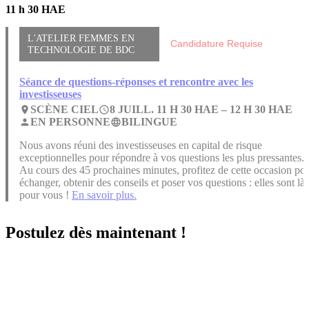
11 h 30 HAE
L'ATELIER FEMMES EN
Candidature Requise
TECHNOLOGIE DE BDC
Séance de questions-réponses et rencontre avec les
investisseuses
SCÈNE CIEL
8 JUILL. 11 H 30 HAE –
12 H 30 HAE
place
access_time
EN PERSONNE
BILINGUE
person
language
Nous avons réuni des investisseuses en capital de risque
exceptionnelles pour répondre à vos questions les plus pressantes.
Au cours des 45 prochaines minutes, profitez de cette occasion po
échanger, obtenir des conseils et poser vos questions : elles sont là
pour vous !
En savoir plus.
Postulez dès maintenant !