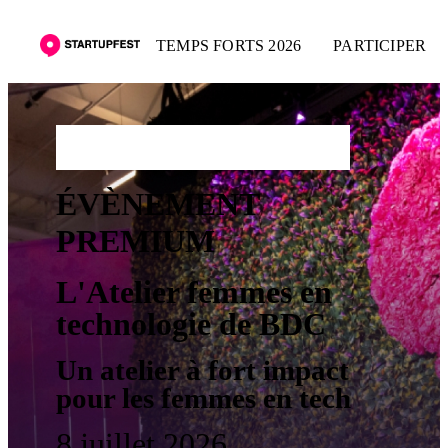
TEMPS FORTS 2026
PARTICIPER
POSTULEZ DÈS MAINTENANT
ÉVÈNEMENT
PREMIUM
L'Atelier femmes en
technologie de BDC
Un atelier à fort impact
pour les femmes en tech
8 juillet 2026