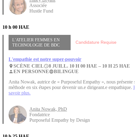
Associée
Hustle Fund
10 h 00 HAE
L'ATELIER FEMMES EN
Candidature Requise
TECHNOLOGIE DE BDC
L'empathie est notre super-pouvoir
SCÈNE CIEL
8 JUILL. 10 H 00 HAE –
10 H 25 HAE
place
access_time
EN PERSONNE
BILINGUE
person
language
Anita Nowak, autrice de « Purposeful Empathy », nous présente s
méthode en six étapes pour devenir un.e dirigeant.e empathique.
E
savoir plus.
Anita Nowak, PhD
Fondatrice
Purposeful Empathy by Design
10 h 25 HAE