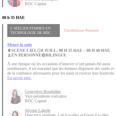
BDC Capital
08 h 35 HAE
L'ATELIER FEMMES EN
Candidature Requise
TECHNOLOGIE DE BDC
Mener la suite
SCÈNE CIEL
8 JUILL. 08 H 35 HAE –
08 H 40 HAE
place
access_time
EN PERSONNE
BILINGUE
person
language
À une époque où les occasions d’innover n’ont jamais été aussi
nombreuses, il est essentiel que les femmes disposent des outils et
de la confiance nécessaires pour les saisir et exercer leur leadership
En savoir plus.
Geneviève Bouthillier
Vice-présidente exécutive
BDC Capital
Sévrine Labelle
Directrice générale, Lab Excelles et Fonds Excelles