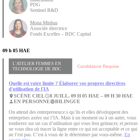
PDG
Sentinel R&D
Mona Minhas
Associée directrice
Fonds Excelles – BDC Capital
09 h 05 HAE
L'ATELIER FEMMES EN
Candidature Requise
TECHNOLOGIE DE BDC
Quelle est votre limite ? Élaborer vos propres directives
d'utilisation de l'IA
SCÈNE CIEL
8 JUILL. 09 H 05 HAE –
09 H 30 HAE
place
access_time
EN PERSONNE
BILINGUE
person
language
On attend des entrepreneur.e.s qu’ils et elles développent des
entreprises axées sur l’IA. Mais à un moment ou à un autre, vous
tomberez sur un cas d’utilisation qui vous fera grimacer, et person
ne vous dira où tracer la ligne entre ce qui est acceptable et ce qui
ne l’est pas. C’est à vous de le déterminer par vous-même.
En