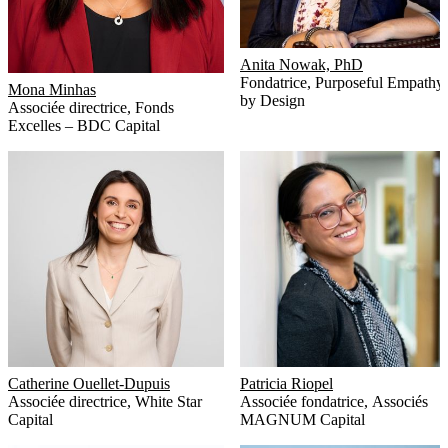
Anita Nowak, PhD
Fondatrice
,
Purposeful Empathy
Mona Minhas
by Design
Associée directrice
,
Fonds
Excelles – BDC Capital
Catherine Ouellet-Dupuis
Patricia Riopel
Associée directrice
,
White Star
Associée fondatrice
,
Associés
Capital
MAGNUM Capital