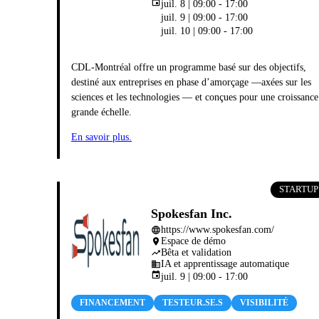
event
juil. 8 | 09:00 - 17:00
juil. 9 | 09:00 - 17:00
juil. 10 | 09:00 - 17:00
CDL‑Montréal offre un programme basé sur des objectifs,
destiné aux entreprises en phase d’amorçage —axées sur les
sciences et les technologies — et conçues pour une croissance
grande échelle.
En savoir plus.
STARTUP
Spokesfan Inc.
https://www.spokesfan.com/
language
Espace de démo
place
Bêta et validation
trending_up
IA et apprentissage automatique
business
event
juil. 9 | 09:00 - 17:00
FINANCEMENT
TESTEUR.SE.S
VISIBILITÉ