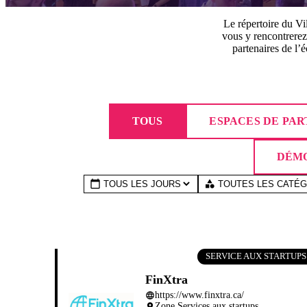
Le répertoire du Vil
vous y rencontrerez 
partenaires de l’é
TOUS
ESPACES DE PA
DÉMO
calendar_today
category
SERVICE AUX STARTUPS
FinXtra
https://www.finxtra.ca/
language
Zone Services aux startups
place