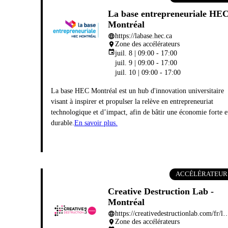
La base entrepreneuriale HE
Montréal
https://labase.hec.ca
language
Zone des accélérateurs
place
event
juil. 8 | 09:00 - 17:00
juil. 9 | 09:00 - 17:00
juil. 10 | 09:00 - 17:00
La base HEC Montréal est un hub d'innovation universitaire
visant à inspirer et propulser la relève en entrepreneuriat
technologique et d’impact, afin de bâtir une économie forte e
durable.
En savoir plus.
ACCÉLÉRATEUR
Creative Destruction Lab -
Montréal
https://creativedestructionlab.com/fr/lo
language
Zone des accélérateurs
place