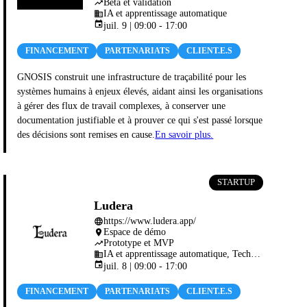
Bêta et validation
trending_up
IA et apprentissage automatique
business
event
juil. 9 | 09:00 - 17:00
FINANCEMENT
PARTENARIATS
CLIENT.E.S
GNOSIS construit une infrastructure de traçabilité pour les
systèmes humains à enjeux élevés, aidant ainsi les organisations
à gérer des flux de travail complexes, à conserver une
documentation justifiable et à prouver ce qui s'est passé lorsque
des décisions sont remises en cause.
En savoir plus.
STARTUP
Ludera
https://www.ludera.app/
language
Espace de démo
place
Prototype et MVP
trending_up
IA et apprentissage automatique, Technologies éducatives, Jeux vidéo, Web3, chaîne de blocs et cryptomonnaies
business
event
juil. 8 | 09:00 - 17:00
FINANCEMENT
PARTENARIATS
CLIENT.E.S