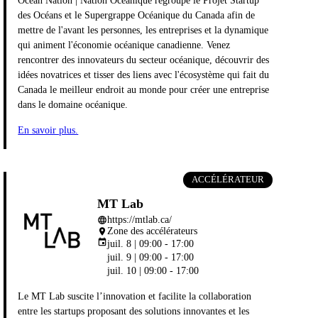
Ocean Nation | Nation Océanique regroupe le Projet Startup
des Océans et le Supergrappe Océanique du Canada afin de
mettre de l'avant les personnes, les entreprises et la dynamique
qui animent l'économie océanique canadienne. Venez
rencontrer des innovateurs du secteur océanique, découvrir des
idées novatrices et tisser des liens avec l'écosystème qui fait du
Canada le meilleur endroit au monde pour créer une entreprise
dans le domaine océanique.
En savoir plus.
ACCÉLÉRATEUR
MT Lab
https://mtlab.ca/
language
Zone des accélérateurs
place
event
juil. 8 | 09:00 - 17:00
juil. 9 | 09:00 - 17:00
juil. 10 | 09:00 - 17:00
Le MT Lab suscite l’innovation et facilite la collaboration
entre les startups proposant des solutions innovantes et les