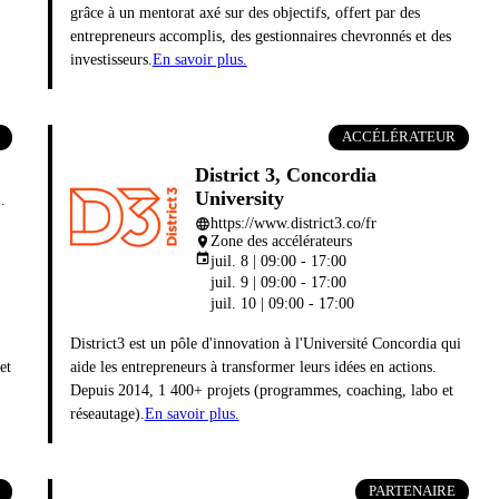
grâce à un mentorat axé sur des objectifs, offert par des
entrepreneurs accomplis, des gestionnaires chevronnés et des
investisseurs.
En savoir plus.
ACCÉLÉRATEUR
District 3, Concordia
University
euriaux.polymtl.ca
https://www.district3.co/fr
language
Zone des accélérateurs
place
event
juil. 8 | 09:00 - 17:00
juil. 9 | 09:00 - 17:00
juil. 10 | 09:00 - 17:00
District3 est un pôle d'innovation à l'Université Concordia qui
et
aide les entrepreneurs à transformer leurs idées en actions.
Depuis 2014, 1 400+ projets (programmes, coaching, labo et
réseautage).
En savoir plus.
PARTENAIRE