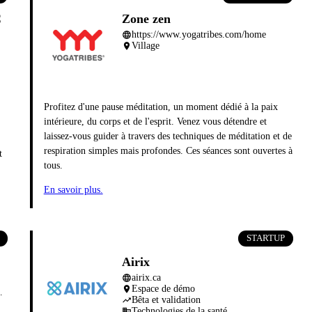
C
Zone zen
https://www.yogatribes.com/home
language
Village
place
Profitez d'une pause méditation, un moment dédié à la paix
intérieure, du corps et de l'esprit. Venez vous détendre et
laissez-vous guider à travers des techniques de méditation et de
respiration simples mais profondes. Ces séances sont ouvertes à
t
tous.
En savoir plus.
STARTUP
Airix
airix.ca
language
Espace de démo
place
cations/montreal/
Bêta et validation
trending_up
Technologies de la santé
business