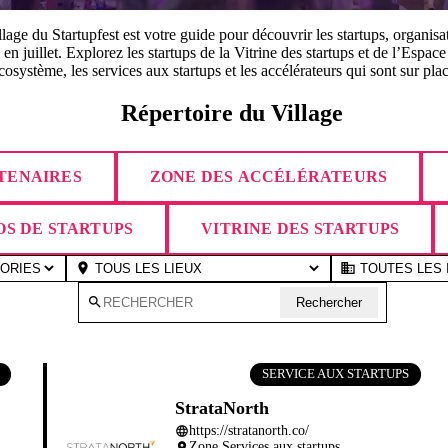
lage du Startupfest est votre guide pour découvrir les startups, organisa
en juillet. Explorez les startups de la Vitrine des startups et de l’Espac
cosystème, les services aux startups et les accélérateurs qui sont sur plac
Répertoire du Village
RTENAIRES
ZONE DES ACCÉLÉRATEURS
S DE STARTUPS
VITRINE DES STARTUPS
place
business
search
Rechercher
SERVICE AUX STARTUPS
StrataNorth
https://stratanorth.co/
language
Zone Services aux startups
place