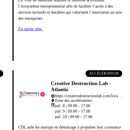
La Ville de Montréal soutient et mobilise activement
l’écosystème entrepreneurial afin de faciliter l’accès à des
services inclusifs et durables qui valorisent l’innovation au sein
des entreprises.
En savoir plus.
ACCÉLÉRATEUR
Creative Destruction Lab -
Atlantic
https://creativedestructionlab.com/locations/halifax/
language
Zone des accélérateurs
place
event
juil. 8 | 09:00 - 17:00
juil. 9 | 09:00 - 17:00
juil. 10 | 09:00 - 17:00
CDL aide les startups en démarrage à propulser leur croissance