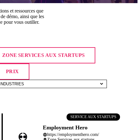
tions et ressources que
e de démo, ainsi que les
e pour vous outiller.
ZONE SERVICES AUX STARTUPS
PRIX
SERVICE AUX STARTUPS
Employment Hero
https://employmenthero.com/
language
Zone Services aux startups
place