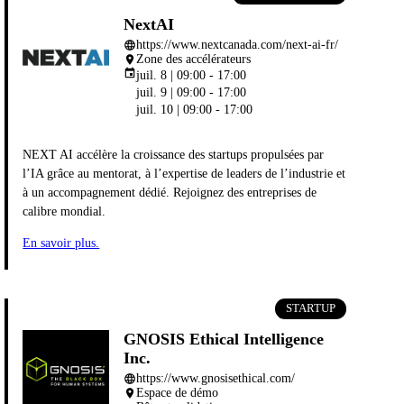
NextAI
https://www.nextcanada.com/next-ai-fr/
language
Zone des accélérateurs
place
event
juil. 8 | 09:00 - 17:00
juil. 9 | 09:00 - 17:00
juil. 10 | 09:00 - 17:00
NEXT AI accélère la croissance des startups propulsées par
l’IA grâce au mentorat, à l’expertise de leaders de l’industrie et
à un accompagnement dédié. Rejoignez des entreprises de
calibre mondial.
En savoir plus.
STARTUP
GNOSIS Ethical Intelligence
Inc.
https://www.gnosisethical.com/
language
Espace de démo
place