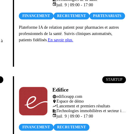
event
juil. 9 | 09:00 - 17:00
FINANCEMENT
RECRUTEMENT
PARTENARIATS
Plateforme IA de relation patient pour pharmacies et autres
professionnels de la santé. Suivis cliniques automatisés,
patients fidélisés.
En savoir plus.
 à
STARTUP
Edifice
edificeapp.com
language
Espace de démo
place
Lancement et premiers résultats
trending_up
Technologies immobilières et secteur immobilier
business
event
juil. 9 | 09:00 - 17:00
FINANCEMENT
RECRUTEMENT